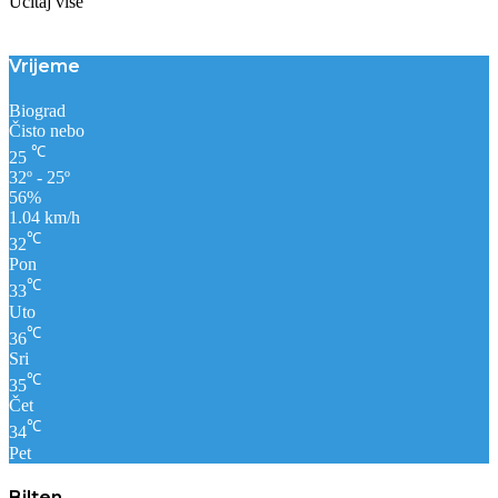
Učitaj više
Vrijeme
Biograd
Čisto nebo
℃
25
32º - 25º
56%
1.04 km/h
℃
32
Pon
℃
33
Uto
℃
36
Sri
℃
35
Čet
℃
34
Pet
Bilten