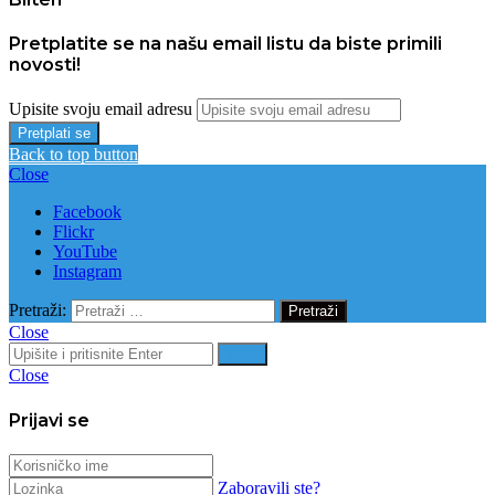
Pretplatite se na našu email listu da biste primili
novosti!
Upisite svoju email adresu
Back to top button
Close
Facebook
Flickr
YouTube
Instagram
Pretraži:
Close
Traži
Close
Prijavi se
Zaboravili ste?